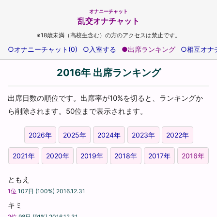
オナニーチャット
乱交オナチャット
※18歳未満（高校生含む）の方のアクセスは禁止です。
○オナニーチャット(0)
○入室する
●出席ランキング
○相互オナ
2016年 出席ランキング
出席日数の順位です。出席率が10%を切ると、ランキングか
ら削除されます。50位まで表示されます。
2026年
2025年
2024年
2023年
2022年
2021年
2020年
2019年
2018年
2017年
2016年
ともえ
1位
107日 (100%) 2016.12.31
キミ
2位
98日 (91%) 2016.12.31