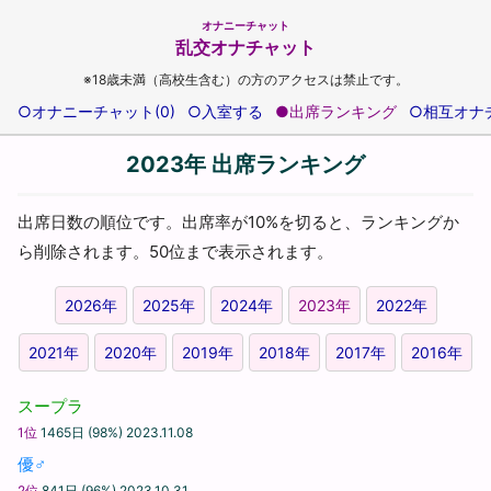
オナニーチャット
乱交オナチャット
※18歳未満（高校生含む）の方のアクセスは禁止です。
○オナニーチャット(0)
○入室する
●出席ランキング
○相互オナ
2023年 出席ランキング
出席日数の順位です。出席率が10%を切ると、ランキングか
ら削除されます。50位まで表示されます。
2026年
2025年
2024年
2023年
2022年
2021年
2020年
2019年
2018年
2017年
2016年
スープラ
1位
1465日 (98%) 2023.11.08
優♂
2位
841日 (96%) 2023.10.31